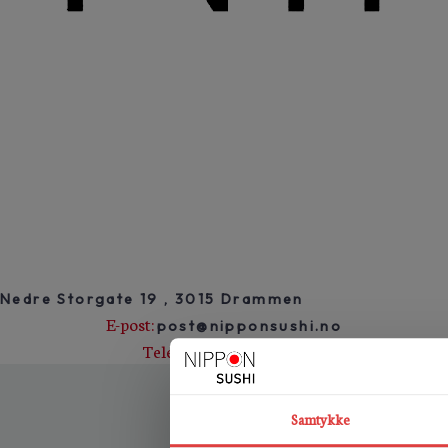
Nedre Storgate 19 , 3015 Drammen
E-post:
post@nipponsushi.no
Telefon:
458 99 800
Utviklet av Artworx
©Artworx 2026