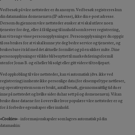
Ved besøk på våre nettsteder er du anonym. Ved besøk registreres kun
din datamaskins domenenavn (IP-adresse), ikke din e-post adresse.
Dersom du gjennom våre nettsteder ønsker at vi skal utføre noen
tjenester for deg, eller å få tilgang til innhold som krever registrering,
kan vi trenge visse personopplysninger. Personopplysninger du oppgir
til oss brukes for at vi skal kunne yte deg bedre service og tjenester, og
brukes bare i tråd med det aktuelle formålet og på en sikker måte. Dine
personopplysninger vil ikke bli benyttet til markedsføringsformål
utenfor Jonas B. og ei heller bli solgt eller gitt videre til tredjepart.
Ved oppkobling til våre nettsteder, kan vi automatisk (dvs. ikke ved
registrering) innhente ikke-personlige data (for eksempel type nettleser,
og operativsystem som er brukt, antall besøk, gjennomsnittlig tid du er
inne på nettstedet og hvilke sider du har sett på og domenenavn). Vi kan
bruke disse dataene for å overvåke hvor populære våre nettsteder er og
for å forbedre egenskaper eller innhold.
«Cookies»
– informasjonskapsler som lagres automatisk på din
datamaskin: