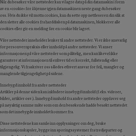
Når du besøker våre nettsteder kan vi lagre data på din datamaskin i form
av en «cookie» for å kjenne igjen datamaskinen neste gang du besøker
oss. Hvis du ikke vil motta cookies, kan du sette opp nettleseren din slik at
den sletter alle cookies fra harddisken på datamaskinen, blokkerer alle
cookies eller gir en melding før en cookie blir lagret.
Våre nettsteder inneholder lenker til andre nettsteder. Vi er ikke ansvarlig
for personvernpraksis eller innhold på andre nettsteder. Vi anser
informasjonen på våre nettsteder som pålitelig, men kan likevel ikke
garantere at informasjonen til enhver tid er korrekt, fullstendig eller
tilgjengelig. Vi fraskriver oss således ethvert ansvar for feil, mangler og
manglende tilgjengelighet på sidene.
Innebygd innhold fra andre nettsteder
Artikler på denne siden kan inkludere innebygd innhold (f.eks. videoer,
bilder, artikler osv.). Innebygd innhold fra andre nettsteder oppfører seg
på nøyaktig samme måte som om den besøkende hadde besøkt nettstedet
som det innebygde innholdet kommer fra.
Disse nettstedene kan samle inn opplysninger om deg, bruke
informasjonskapsler, bygge inn sporingssystemer fra tredjeparter og