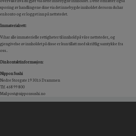
overvåke hva du gjør via dette innebygde innholdet. Dette omfatter også
sporing av handlingene dine via det innebygde innholdet dersom du har
en konto og er logget inn på nettstedet.
Immaterialrett:
Vi har alle immaterielle rettigheter til innhold på våre nettsteder, og
gjengivelse av innholdet på disse er kun tillatt med skriftlig samtykke fra
oss..
Din kontaktinformasjon:
Nippon Sushi
Nedre Storgate 19 3015 Drammen
Tlf. 458 99 800
Mail post@nipponsushi.no