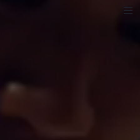
NIPPON SUSHI
Visuell og gastronomisk smaksopplevelse
fra det japanske kjøkken
BESTILL TAKEAWAY