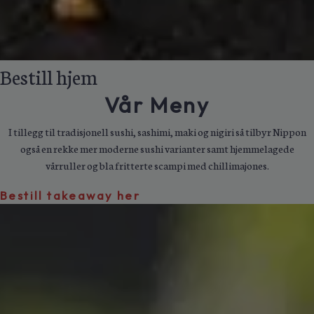
Bestill hjem
Vår Meny
I tillegg til tradisjonell sushi, sashimi, maki og nigiri så tilbyr Nippon
også en rekke mer moderne sushi varianter samt hjemmelagede
vårruller og bla fritterte scampi med chillimajones.
Bestill takeaway her
Vi leverer også
Møte, overtid eller
catering