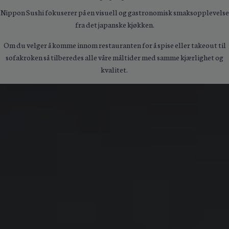
Nippon Sushi fokuserer på en visuell og gastronomisk smaksopplevelse
fra det japanske kjøkken.
Om du velger å komme innom restauranten for å spise eller takeout til
sofakroken så tilberedes alle våre måltider med samme kjærlighet og
kvalitet.
En gastronomisk
Smaksopplevelse